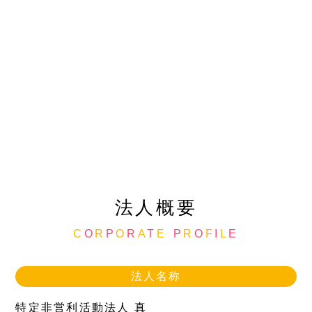
法人概要
C
O
R
P
O
R
A
T
E
P
R
O
F
I
L
E
法人名称
特定非営利活動法人 真