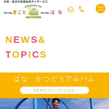
ホーム
>
NEWS&TOPICS
>
はな かつどうアルバム
t
o
g
g
l
e
n
N
E
W
S
&
a
v
i
T
O
P
I
C
S
g
a
t
i
o
n
はな かつどうアルバム
NEWSフォーラムはな