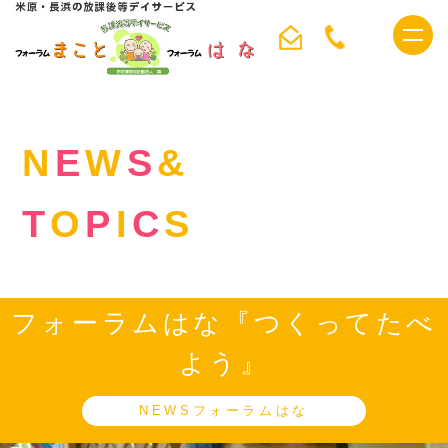
ホーム
>
NEWS&TOPICS
>
フォーラムはな『つくってたべよう』
t
o
g
g
l
e
n
N
E
W
S
&
a
v
i
T
O
P
I
C
S
g
a
t
i
o
n
フォーラムはな『つくってたべ
よう』
NEWSフォーラムはな