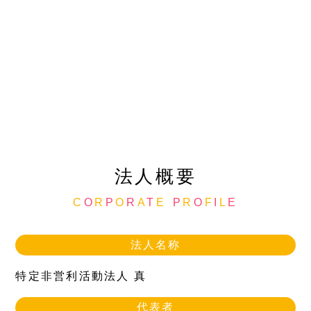
法人概要
C
O
R
P
O
R
A
T
E
P
R
O
F
I
L
E
法人名称
特定非営利活動法人 真
代表者