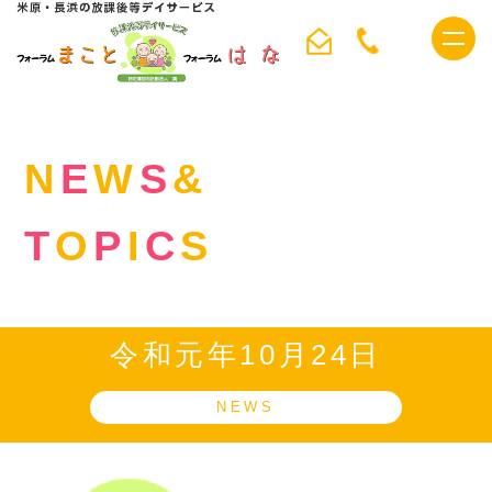
ホーム
>
NEWS&TOPICS
>
令和元年10月24日
t
o
g
g
l
e
n
N
E
W
S
&
a
v
i
T
O
P
I
C
S
g
a
t
i
o
n
令和元年10月24日
NEWS